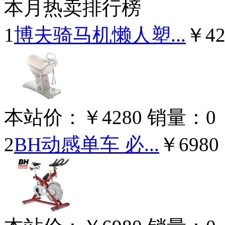
本月热卖排行榜
1
博夫骑马机懒人塑...
￥42
本站价：
￥4280
销量：
0
2
BH动感单车 必...
￥6980