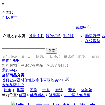
×
全国站
切换城市
帮助中心
欢迎光临本店！
登录
注册
我的订单
手机版
购买流程
在线帮助
热门搜索：
跑步机
椭圆机
按摩椅
足浴盆
甩脂机
健身
购物车
0
件
车
您的购物车中还没有商品，先去选购吧！
我的中心
全部商品分类
首页
健身器材
保健按摩
体育场地
实体O2O
专题
品牌中心
热销
|
推荐
|
团购
|
专题
|
套装
|
新品
|
体验馆
当前位置:
首页
健身器材
健身车
bofur博夫健身车
>
>
>