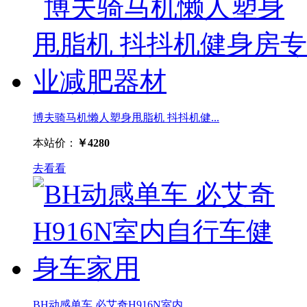
博夫骑马机懒人塑身甩脂机 抖抖机健...
本站价：
￥4280
去看看
BH动感单车 必艾奇H916N室内...