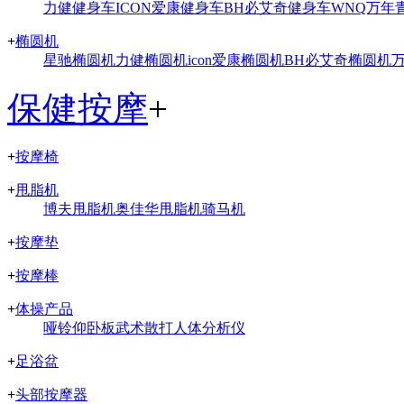
力健健身车
ICON爱康健身车
BH必艾奇健身车
WNQ万年
+
椭圆机
星驰椭圆机
力健椭圆机
icon爱康椭圆机
BH必艾奇椭圆机
保健按摩
+
+
按摩椅
+
甩脂机
博夫甩脂机
奥佳华甩脂机
骑马机
+
按摩垫
+
按摩棒
+
体操产品
哑铃
仰卧板
武术散打
人体分析仪
+
足浴盆
+
头部按摩器