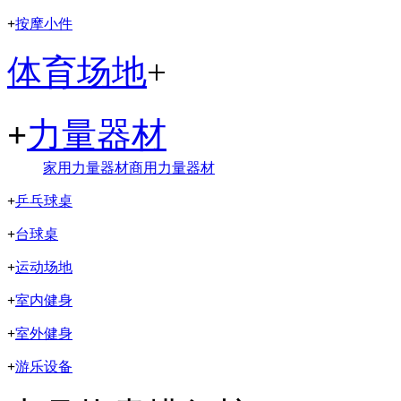
+
按摩小件
体育场地
+
+
力量器材
家用力量器材
商用力量器材
+
乒乓球桌
+
台球桌
+
运动场地
+
室内健身
+
室外健身
+
游乐设备