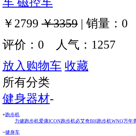
车 磁控车
￥2799
￥3359
|
销量：
0
评价：
0
人气：1257
放入购物车
收藏
所有分类
健身器材
-
+
跑步机
力健跑步机
爱康ICON跑步机
必艾奇BH跑步机
WNQ万年
−
健身车