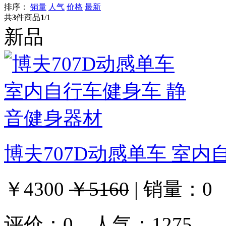
排序：
销量
人气
价格
最新
共
3
件商品
1
/1
新品
博夫707D动感单车 室
￥4300
￥5160
|
销量：
0
评价：
0
人气：1275