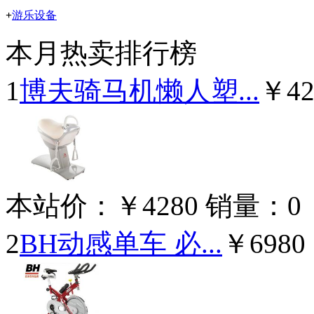
+
游乐设备
本月热卖排行榜
1
博夫骑马机懒人塑...
￥42
本站价：
￥4280
销量：
0
2
BH动感单车 必...
￥6980