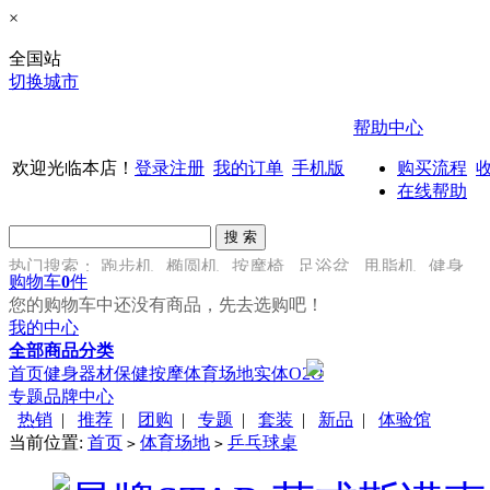
×
全国站
切换城市
帮助中心
欢迎光临本店！
登录
注册
我的订单
手机版
购买流程
在线帮助
热门搜索：
跑步机
椭圆机
按摩椅
足浴盆
甩脂机
健身
购物车
0
件
车
您的购物车中还没有商品，先去选购吧！
我的中心
全部商品分类
首页
健身器材
保健按摩
体育场地
实体O2O
专题
品牌中心
热销
|
推荐
|
团购
|
专题
|
套装
|
新品
|
体验馆
当前位置:
首页
体育场地
乒乓球桌
>
>