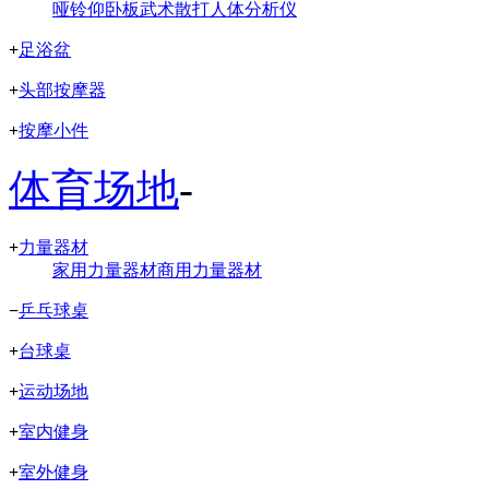
哑铃
仰卧板
武术散打
人体分析仪
+
足浴盆
+
头部按摩器
+
按摩小件
体育场地
-
+
力量器材
家用力量器材
商用力量器材
−
乒乓球桌
+
台球桌
+
运动场地
+
室内健身
+
室外健身