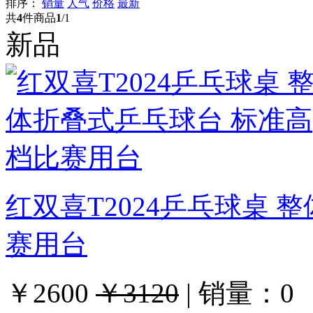
排序：
销量
人气
价格
最新
共
4
件商品
1
/1
新品
红双喜T2024乒乓球桌 
赛用台
￥2600
￥3120
|
销量：
0