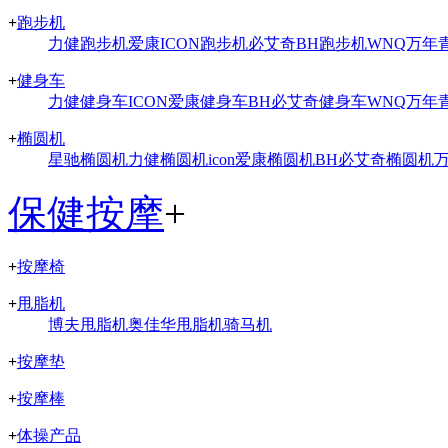
+
跑步机
力健跑步机
爱康ICON跑步机
必艾奇BH跑步机
WNQ万年
+
健身车
力健健身车
ICON爱康健身车
BH必艾奇健身车
WNQ万年
+
椭圆机
星驰椭圆机
力健椭圆机
icon爱康椭圆机
BH必艾奇椭圆机
保健按摩
+
+
按摩椅
+
甩脂机
博夫甩脂机
奥佳华甩脂机
骑马机
+
按摩垫
+
按摩棒
+
体操产品