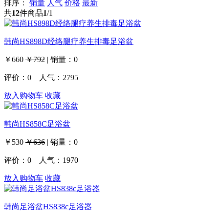
排序：
销量
人气
价格
最新
共
12
件商品
1
/1
韩尚HS898D经络腿疗养生排毒足浴盆
￥660
￥792
|
销量：
0
评价：
0
人气：2795
放入购物车
收藏
韩尚HS858C足浴盆
￥530
￥636
|
销量：
0
评价：
0
人气：1970
放入购物车
收藏
韩尚足浴盆HS838c足浴器