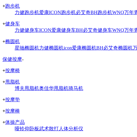
+
跑步机
力健跑步机
爱康ICON跑步机
必艾奇BH跑步机
WNQ万年
+
健身车
力健健身车
ICON爱康健身车
BH必艾奇健身车
WNQ万年
+
椭圆机
星驰椭圆机
力健椭圆机
icon爱康椭圆机
BH必艾奇椭圆机
保健按摩
-
+
按摩椅
+
甩脂机
博夫甩脂机
奥佳华甩脂机
骑马机
+
按摩垫
+
按摩棒
+
体操产品
哑铃
仰卧板
武术散打
人体分析仪