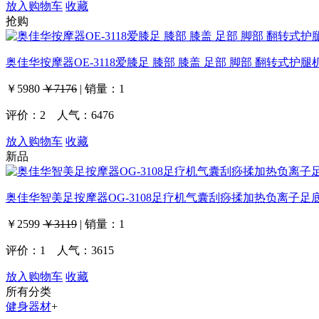
放入购物车
收藏
抢购
奥佳华按摩器OE-3118爱膝足 膝部 膝盖 足部 脚部 翻转式护腿
￥5980
￥7176
|
销量：
1
评价：
2
人气：6476
放入购物车
收藏
新品
奥佳华智美足按摩器OG-3108足疗机气囊刮痧揉加热负离子足
￥2599
￥3119
|
销量：
1
评价：
1
人气：3615
放入购物车
收藏
所有分类
健身器材
+