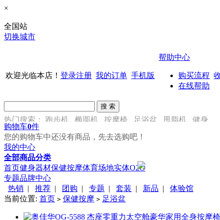
×
全国站
切换城市
帮助中心
欢迎光临本店！
登录
注册
我的订单
手机版
购买流程
在线帮助
热门搜索：
跑步机
椭圆机
按摩椅
足浴盆
甩脂机
健身
购物车
0
件
车
您的购物车中还没有商品，先去选购吧！
我的中心
全部商品分类
首页
健身器材
保健按摩
体育场地
实体O2O
专题
品牌中心
热销
|
推荐
|
团购
|
专题
|
套装
|
新品
|
体验馆
当前位置:
首页
保健按摩
足浴盆
>
>