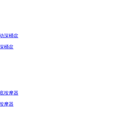
动深桶盆
底按摩器