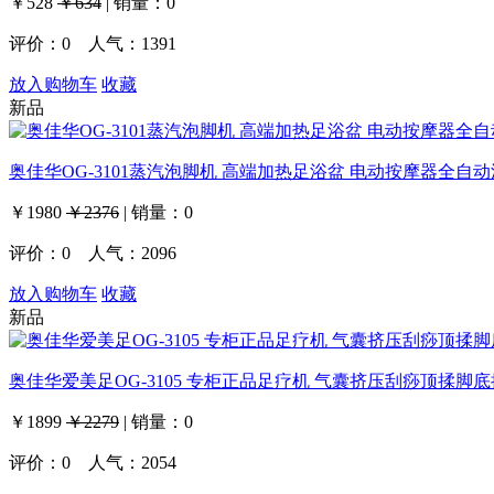
￥528
￥634
|
销量：
0
评价：
0
人气：1391
放入购物车
收藏
新品
奥佳华OG-3101蒸汽泡脚机 高端加热足浴盆 电动按摩器全自
￥1980
￥2376
|
销量：
0
评价：
0
人气：2096
放入购物车
收藏
新品
奥佳华爱美足OG-3105 专柜正品足疗机 气囊挤压刮痧顶揉脚
￥1899
￥2279
|
销量：
0
评价：
0
人气：2054