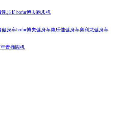
青跑步机
bofur博夫跑步机
青健身车
bofur博夫健身车
康乐佳健身车
奥利龙健身车
万年青椭圆机