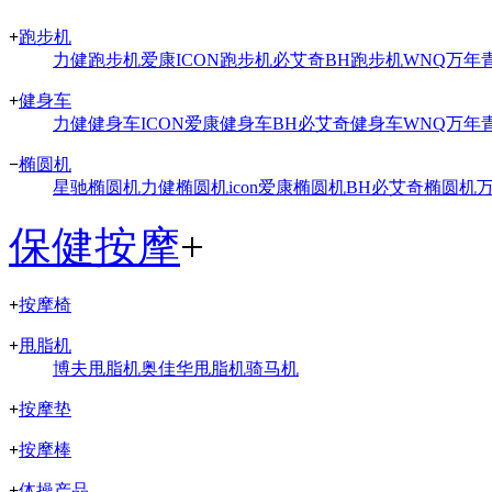
+
跑步机
力健跑步机
爱康ICON跑步机
必艾奇BH跑步机
WNQ万年
+
健身车
力健健身车
ICON爱康健身车
BH必艾奇健身车
WNQ万年
−
椭圆机
星驰椭圆机
力健椭圆机
icon爱康椭圆机
BH必艾奇椭圆机
保健按摩
+
+
按摩椅
+
甩脂机
博夫甩脂机
奥佳华甩脂机
骑马机
+
按摩垫
+
按摩棒
+
体操产品