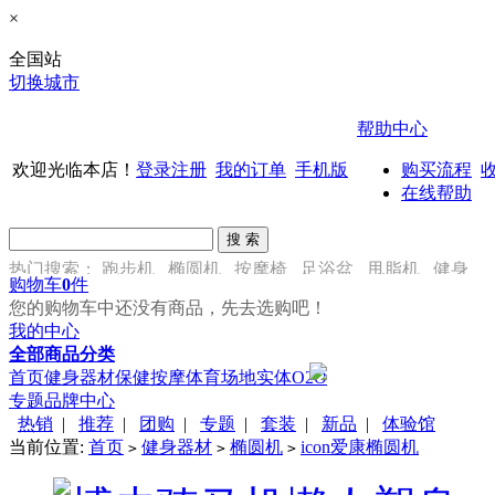
×
全国站
切换城市
帮助中心
欢迎光临本店！
登录
注册
我的订单
手机版
购买流程
在线帮助
热门搜索：
跑步机
椭圆机
按摩椅
足浴盆
甩脂机
健身
购物车
0
件
车
您的购物车中还没有商品，先去选购吧！
我的中心
全部商品分类
首页
健身器材
保健按摩
体育场地
实体O2O
专题
品牌中心
热销
|
推荐
|
团购
|
专题
|
套装
|
新品
|
体验馆
当前位置:
首页
健身器材
椭圆机
icon爱康椭圆机
>
>
>