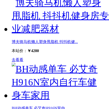
博夫骑马机懒人塑身甩脂机 抖抖机健...
本站价：
￥4280
去看看
BH动感单车 必艾奇H916N室内...