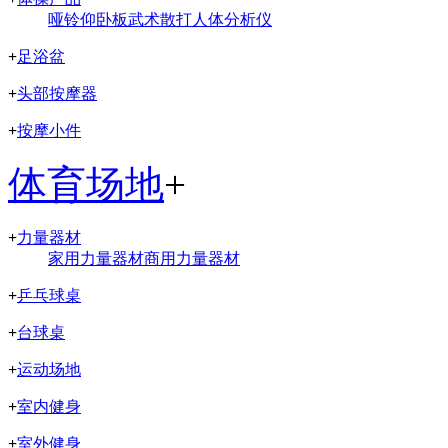
哑铃
仰卧板
武术散打
人体分析仪
+
足浴盆
+
头部按摩器
+
按摩小件
体育场地
+
+
力量器材
家用力量器材
商用力量器材
+
乒乓球桌
+
台球桌
+
运动场地
+
室内健身
+
室外健身