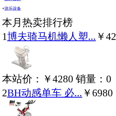
+
游乐设备
本月热卖排行榜
1
博夫骑马机懒人塑...
￥42
本站价：
￥4280
销量：
0
2
BH动感单车 必...
￥6980