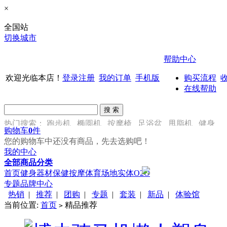
×
全国站
切换城市
帮助中心
欢迎光临本店！
登录
注册
我的订单
手机版
购买流程
在线帮助
热门搜索：
跑步机
椭圆机
按摩椅
足浴盆
甩脂机
健身
购物车
0
件
车
您的购物车中还没有商品，先去选购吧！
我的中心
全部商品分类
首页
健身器材
保健按摩
体育场地
实体O2O
专题
品牌中心
热销
|
推荐
|
团购
|
专题
|
套装
|
新品
|
体验馆
当前位置:
首页
精品推荐
>