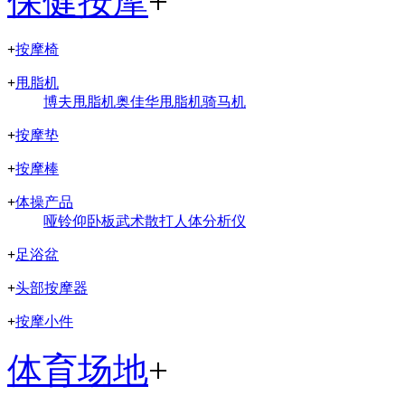
保健按摩
+
+
按摩椅
+
甩脂机
博夫甩脂机
奥佳华甩脂机
骑马机
+
按摩垫
+
按摩棒
+
体操产品
哑铃
仰卧板
武术散打
人体分析仪
+
足浴盆
+
头部按摩器
+
按摩小件
体育场地
+