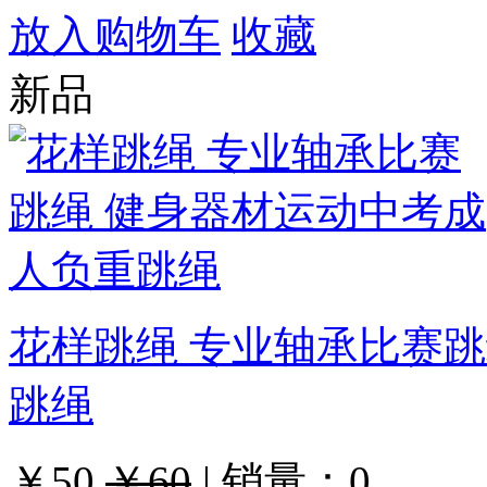
放入购物车
收藏
新品
花样跳绳 专业轴承比赛
跳绳
￥50
￥60
|
销量：
0