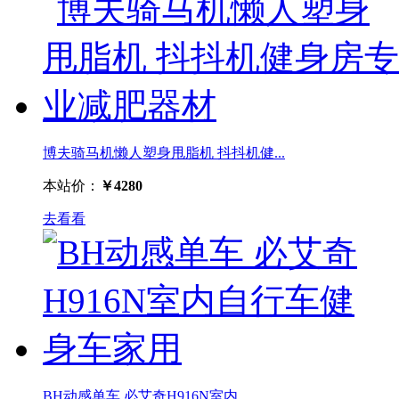
博夫骑马机懒人塑身甩脂机 抖抖机健...
本站价：
￥4280
去看看
BH动感单车 必艾奇H916N室内...