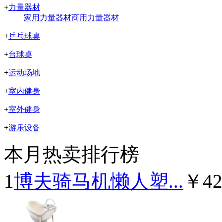
+
力量器材
家用力量器材
商用力量器材
+
乒乓球桌
+
台球桌
+
运动场地
+
室内健身
+
室外健身
+
游乐设备
本月热卖排行榜
1
博夫骑马机懒人塑...
￥42