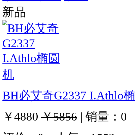
新品
BH必艾奇G2337 I.Athl
￥4880
￥5856
|
销量：
0