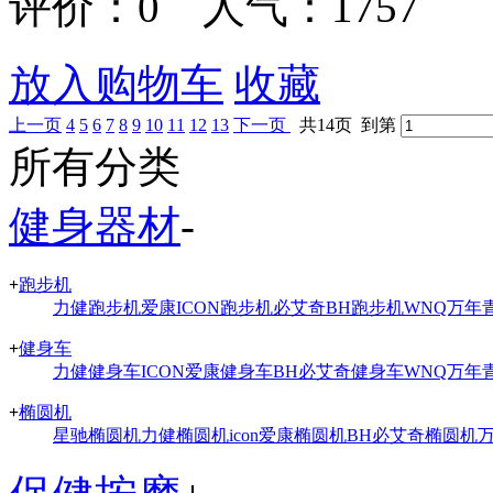
评价：
0
人气：1757
放入购物车
收藏
上一页
4
5
6
7
8
9
10
11
12
13
下一页
共14页 到第
所有分类
健身器材
-
+
跑步机
力健跑步机
爱康ICON跑步机
必艾奇BH跑步机
WNQ万年
+
健身车
力健健身车
ICON爱康健身车
BH必艾奇健身车
WNQ万年
+
椭圆机
星驰椭圆机
力健椭圆机
icon爱康椭圆机
BH必艾奇椭圆机