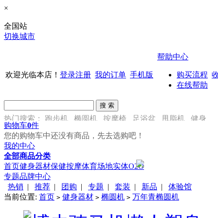
×
全国站
切换城市
帮助中心
欢迎光临本店！
登录
注册
我的订单
手机版
购买流程
在线帮助
热门搜索：
跑步机
椭圆机
按摩椅
足浴盆
甩脂机
健身
购物车
0
件
车
您的购物车中还没有商品，先去选购吧！
我的中心
全部商品分类
首页
健身器材
保健按摩
体育场地
实体O2O
专题
品牌中心
热销
|
推荐
|
团购
|
专题
|
套装
|
新品
|
体验馆
当前位置:
首页
健身器材
椭圆机
万年青椭圆机
>
>
>