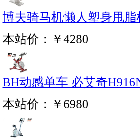
博夫骑马机懒人塑身甩脂机 
本站价：
￥4280
BH动感单车 必艾奇H916N
本站价：
￥6980