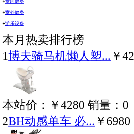
+
室内健身
+
室外健身
+
游乐设备
本月热卖排行榜
1
博夫骑马机懒人塑...
￥42
本站价：
￥4280
销量：
0
2
BH动感单车 必...
￥6980