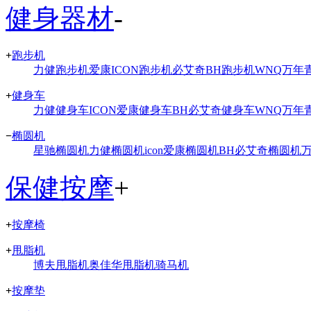
健身器材
-
+
跑步机
力健跑步机
爱康ICON跑步机
必艾奇BH跑步机
WNQ万年
+
健身车
力健健身车
ICON爱康健身车
BH必艾奇健身车
WNQ万年
−
椭圆机
星驰椭圆机
力健椭圆机
icon爱康椭圆机
BH必艾奇椭圆机
保健按摩
+
+
按摩椅
+
甩脂机
博夫甩脂机
奥佳华甩脂机
骑马机
+
按摩垫