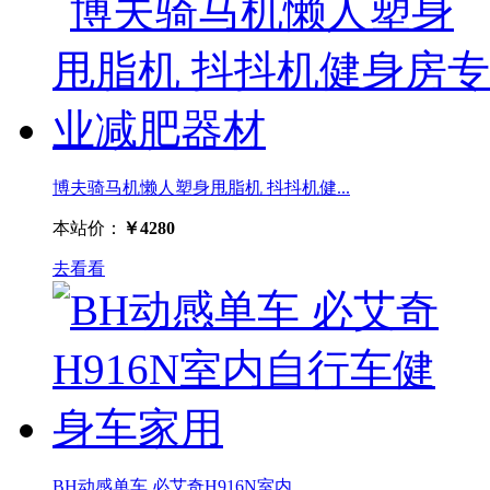
博夫骑马机懒人塑身甩脂机 抖抖机健...
本站价：
￥4280
去看看
BH动感单车 必艾奇H916N室内...