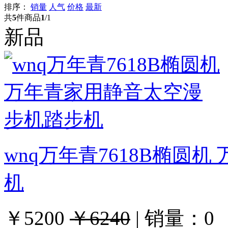
排序：
销量
人气
价格
最新
共
5
件商品
1
/1
新品
wnq万年青7618B椭圆
机
￥5200
￥6240
|
销量：
0