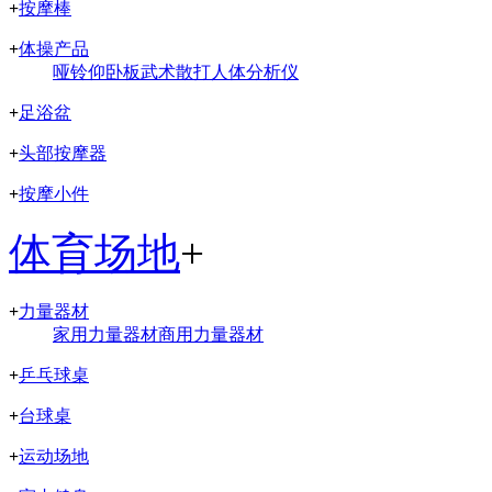
+
按摩棒
+
体操产品
哑铃
仰卧板
武术散打
人体分析仪
+
足浴盆
+
头部按摩器
+
按摩小件
体育场地
+
+
力量器材
家用力量器材
商用力量器材
+
乒乓球桌
+
台球桌
+
运动场地