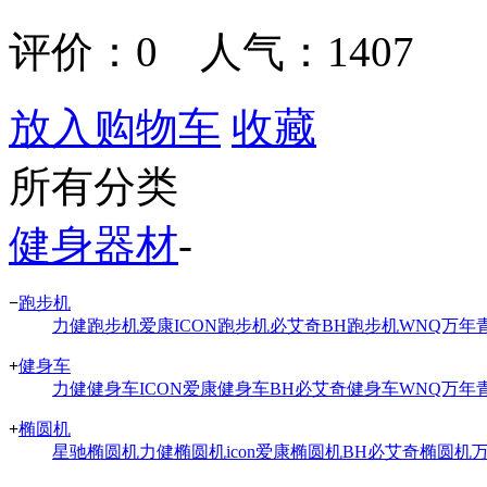
评价：
0
人气：1407
放入购物车
收藏
所有分类
健身器材
-
−
跑步机
力健跑步机
爱康ICON跑步机
必艾奇BH跑步机
WNQ万年
+
健身车
力健健身车
ICON爱康健身车
BH必艾奇健身车
WNQ万年
+
椭圆机
星驰椭圆机
力健椭圆机
icon爱康椭圆机
BH必艾奇椭圆机