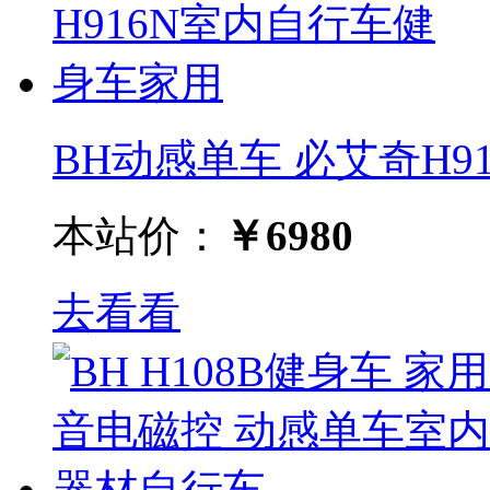
BH动感单车 必艾奇H916
本站价：
￥6980
去看看