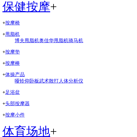
保健按摩
+
+
按摩椅
+
甩脂机
博夫甩脂机
奥佳华甩脂机
骑马机
+
按摩垫
+
按摩棒
+
体操产品
哑铃
仰卧板
武术散打
人体分析仪
+
足浴盆
+
头部按摩器
+
按摩小件
体育场地
+