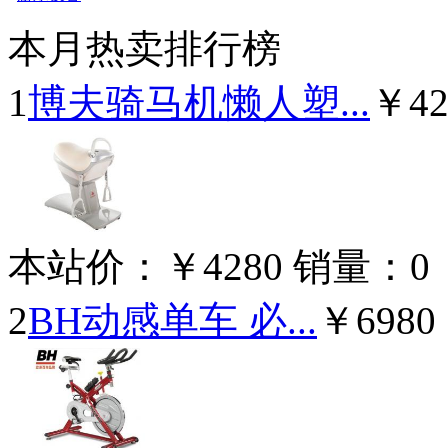
本月热卖排行榜
1
博夫骑马机懒人塑...
￥42
本站价：
￥4280
销量：
0
2
BH动感单车 必...
￥6980