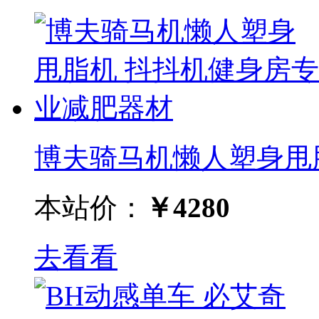
博夫骑马机懒人塑身甩脂机
本站价：
￥4280
去看看