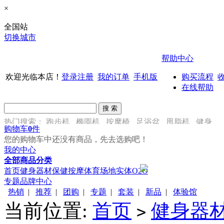
×
全国站
切换城市
帮助中心
欢迎光临本店！
登录
注册
我的订单
手机版
购买流程
在线帮助
热门搜索：
跑步机
椭圆机
按摩椅
足浴盆
甩脂机
健身
购物车
0
件
车
您的购物车中还没有商品，先去选购吧！
我的中心
全部商品分类
首页
健身器材
保健按摩
体育场地
实体O2O
专题
品牌中心
热销
|
推荐
|
团购
|
专题
|
套装
|
新品
|
体验馆
当前位置:
首页
健身器
>